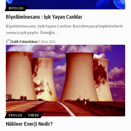
BIYOLOJI
Biyolüminesans : Işık Yayan Canlılar
Biyolüminesans : Işık Yayan Canlılar. Bazı kimyasal tepkimelerin
sonucu ışık yayılır. Örneğin…
Salih Palandöken
22 Ekim 2024
EKOLOJI
ENERJI
Nükleer Enerji Nedir?