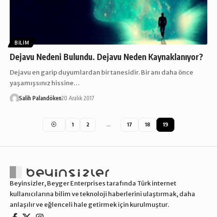
BILIM
Dejavu Nedeni Bulundu. Dejavu Neden Kaynaklanıyor?
Dejavu en garip duyumlardan bir tanesidir. Bir anı daha önce
yaşamışsınız hissine…
Salih Palandöken
20 Aralık 2017
1
2
…
17
18
19
Beyinsizler, Beyger Enterprises tarafında Türk internet
kullanıcılarına bilim ve teknoloji haberlerini ulaştırmak, daha
anlaşılır ve eğlenceli hale getirmek için kurulmuştur.