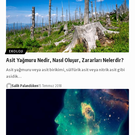
EKOLOJI
Asit Yağmuru Nedir, Nasıl Oluşur, Zararları Nelerdir?
Asit yağmuru veya asit birikimi, sülfürik asit veya nitrik asit gibi
asidik…
Salih Palandöken
15 Temmuz 2018