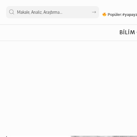
Popüler:
#yapay
BILIM