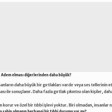
ın Adem elması diğerlerinden daha büyük?
nların daha büyük bir gırtlakları vardır veya ses tellerinin e
ı ile sonuçlanır. Daha fazla gırtlak çıkıntısı olan kişiler, da
korur ve özel bir tıbbi işlevi yoktur. Biri olmadan, insanlar n
 sahip olmanın herhangi bir tıbbi durumu var mı?