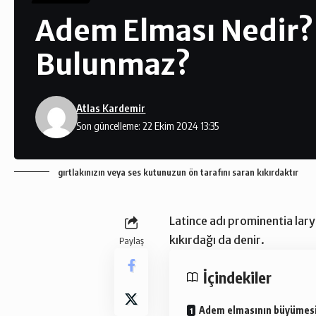
Adem Elması Nedir?
Bulunmaz?
Atlas Kardemir
Son güncelleme: 22 Ekim 2024 13:35
gırtlakınızın veya ses kutunuzun ön tarafını saran kıkırdaktır
Latince adı prominentia lar
kıkırdağı da denir.
Paylaş
İçindekiler
Adem elmasının büyümesi