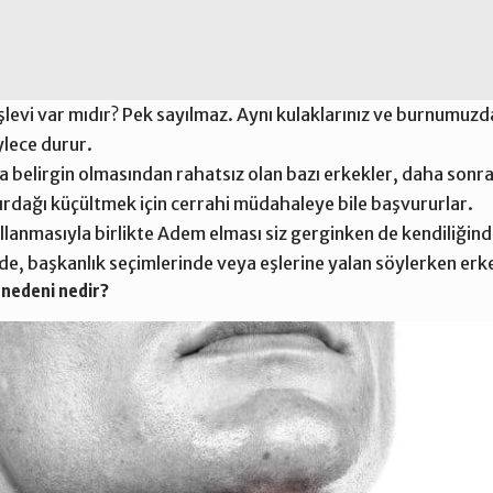
şlevi var mıdır? Pek sayılmaz. Aynı kulaklarınız ve burnumuzda
ylece durur.
 belirgin olmasından rahatsız olan bazı erkekler, daha sonra
ırdağı küçültmek için cerrahi müdahaleye bile başvururlar.
llanmasıyla birlikte Adem elması siz gerginken de kendiliğind
nde, başkanlık seçimlerinde veya eşlerine yalan söylerken erke
nedeni nedir?