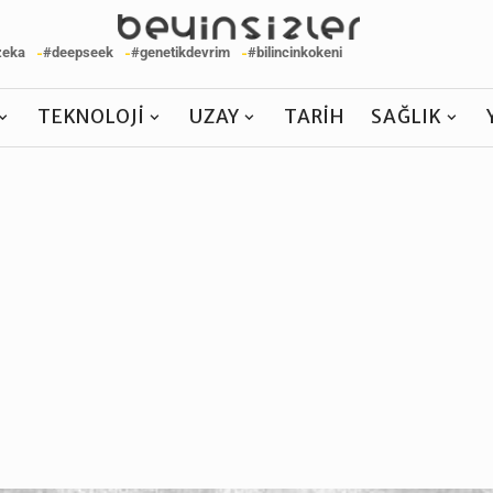
zeka
#deepseek
#genetikdevrim
#bilincinkokeni
TEKNOLOJI
UZAY
TARIH
SAĞLIK