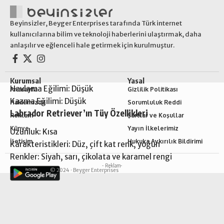
Beyinsizler, Beyger Enterprises tarafında Türk internet
kullanıcılarına bilim ve teknoloji haberlerini ulaştırmak, daha
anlaşılır ve eğlenceli hale getirmek için kurulmuştur.
Kurumsal
Yasal
Havlama Eğilimi: Düşük
Anasayfa
Gizlilik Politikası
Kazma Eğilimi: Düşük
Hakkımızda
Sorumluluk Reddi
Labrador Retriever’ın Tüy Özellikleri
Reklam
Şartlar ve Koşullar
Künye
Yayın İlkelerimiz
Uzunluk: Kısa
İletişim
Hukuka Aykırılık Bildirimi
Karakteristikleri: Düz, çift kat renk, yoğun
Renkler: Siyah, sarı, çikolata ve karamel rengi
- Reklam-
© 2024 ·
Beyger Enterprises