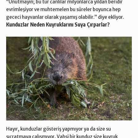
“Unutmayın; bu tür canlılar milyonlarca yıldan beridir
evrimleşiyor ve muhtemelen bu süreler boyunca hep
gececi hayvanlar olarak yaşamış olabilir.” diye ekliyor.
Kunduzlar Neden Kuyruklarını Suya Çırparlar?
Hayır, kunduzlar gösteriş yapmıyor ya da size su
sıçratmaya çalışmıyor. Vahşi bir kunduz size kuyruk