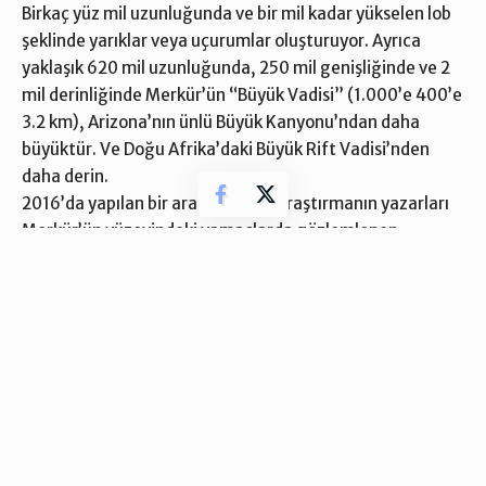
Birkaç yüz mil uzunluğunda ve bir mil kadar yükselen lob
şeklinde yarıklar veya uçurumlar oluşturuyor. Ayrıca
yaklaşık 620 mil uzunluğunda, 250 mil genişliğinde ve 2
mil derinliğinde Merkür’ün “Büyük Vadisi” (1.000’e 400’e
3.2 km), Arizona’nın ünlü Büyük Kanyonu’ndan daha
büyüktür. Ve Doğu Afrika’daki Büyük Rift Vadisi’nden
daha derin.
2016’da yapılan bir araştırmada, araştırmanın yazarları
Merkür’ün yüzeyindeki yamaçlarda gözlemlenen
bulgular ışığında gezegenin tektonik olarak hala aktif
olduğunu ve gezegende depremlerin yaşandığını
düşünüyorlar. Bu da Dünya’nın tektonik olarak aktif olan
tek gezegen olmadığı anlamına geliyor.
Ek olarak, geçmişte, Merkür’ün yüzeyi sürekli olarak
volkanik aktiviteyle yeniden şekilleniyordu. Bununla
birlikte; başka bir 2016 çalışması, Merkür’ün yanardağ
patlamalarının muhtemelen yaklaşık 3,5 milyar yıl önce
sona erdiğini ileri sürdü.