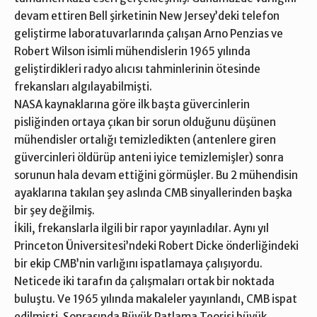
devam ettiren Bell şirketinin New Jersey’deki telefon
geliştirme laboratuvarlarında çalışan Arno Penzias ve
Robert Wilson isimli mühendislerin 1965 yılında
geliştirdikleri radyo alıcısı tahminlerinin ötesinde
frekansları algılayabilmişti.
NASA kaynaklarına göre ilk başta güvercinlerin
pisliğinden ortaya çıkan bir sorun olduğunu düşünen
mühendisler ortalığı temizledikten (antenlere giren
güvercinleri öldürüp anteni iyice temizlemişler) sonra
sorunun hala devam ettiğini görmüşler. Bu 2 mühendisin
ayaklarına takılan şey aslında CMB sinyallerinden başka
bir şey değilmiş.
İkili, frekanslarla ilgili bir rapor yayınladılar. Aynı yıl
Princeton Üniversitesi’ndeki Robert Dicke önderliğindeki
bir ekip CMB’nin varlığını ispatlamaya çalışıyordu.
Neticede iki tarafın da çalışmaları ortak bir noktada
buluştu. Ve 1965 yılında makaleler yayınlandı, CMB ispat
edilmişti. Sonrasında Büyük Patlama Teorisi büyük