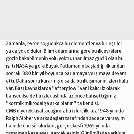
Zamanla, evren soğudukça bu elementler ya birleştiler
ya da yok oldular. Bilim adamlarına göre bu ilk evrelere
gözle bakabilmenin yolu yoktu. İnanılmaz güçlü olan bu
ışıltı NASA’ya göre Büyük Patlamanın başladığı ilk andan
sonraki 380 bin yıl boyunca parlamaya ve ışımaya devam
etti. Daha sonra kararmış olsa da bu ilk ışımanın izleri hala
var. Bazı kaynaklarda “afterglow” yani kalıcı iz olarak
bahsedilse de bu izler aslında az önce bahsettiğimiz
“kozmik mikrodalga arka planın” ta kendisi.
CMB diyerek kısaltacağımız bu izler, ilk kez 1948 yılında
Ralph Alpher ve arkadaşları tarafından sadece varsayım
halinde öne sürülürken, gerçek keşfi 1965 yılında
tamamen kaza eseri gerçekleşmiş. Günümüzde varlığını