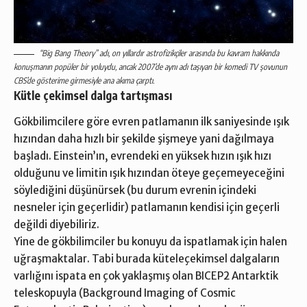
“Big Bang Theory” adı, on yıllardır astrofizikçiler arasında bu kavram hakkında
konuşmanın popüler bir yoluydu, ancak 2007’de aynı adı taşıyan bir komedi TV şovunun
CBS’de gösterime girmesiyle ana akıma çarptı.
Kütle çekimsel dalga tartışması
Gökbilimcilere göre evren patlamanın ilk saniyesinde ışık
hızından daha hızlı bir şekilde şişmeye yani dağılmaya
başladı. Einstein’ın, evrendeki en yüksek hızın ışık hızı
olduğunu ve limitin ışık hızından öteye geçemeyeceğini
söylediğini düşünürsek (bu durum evrenin içindeki
nesneler için geçerlidir) patlamanın kendisi için geçerli
değildi diyebiliriz.
Yine de gökbilimciler bu konuyu da ispatlamak için halen
uğraşmaktalar. Tabi burada küteleçekimsel dalgaların
varlığını ispata en çok yaklaşmış olan BICEP2 Antarktik
teleskopuyla (Background Imaging of Cosmic