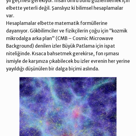
yıl geçmesi gerekiyor. İnsan ömrü bunu gözlemlemek için
elbette yeterli değil. Şanslıyız ki bilimsel hesaplamalar
var.
Hesaplamalar elbette matematik formüllerine
dayanıyor. Gökbilimciler ve fizikçilerin çoğu için “kozmik
mikrodalga arka plan” (CMB – Cosmic Microwave
Background) denilen izler Büyük Patlama için ispat
niteliğinde. Kısaca bahsetmek gerekirse, fon ışıması
ismiyle de karşınıza çıkabilecek bu izler evrenin her yerine
yayıldığı düşünülen bir dalga biçimi aslında.