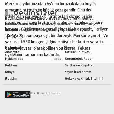
Merkür, uydumuz olan Ay’dan birazcık daha büyük
olmasına rağmen en küçük gezegendir. Onu dış
etkilerden koruyacak bir atmosferi olmadığı için
Beyinsizler, Beyger Enterprises tarafında Türk internet
gezegenin yüzeyi kraterlerle doludur. 4 milyar yıl önce
kullanıcılarına bilim ve teknoloji haberlerini ulaştırmak, daha
kabaca 100 kilometre genişliğindeki bir asteroit, 1 trilyon
anlaşılır ve eğlenceli hale getirmek için kurulmuştur.
1 megaton bombaya eşit bir darbeyle Merkür’e çarptı. Ve
yaklaşık 1.550 km genişliğinde büyük bir krater yarattı.
Kurumsal
Yasal
Caloris Havzası olarak bilinen bu krater, Teksas
Anasayfa
Gizlilik Politikası
eyaletinin tamamımı kadardır.
Hakkımızda
Sorumluluk Reddi
- Reklam-
Reklam
Şartlar ve Koşullar
Künye
Yayın İlkelerimiz
İletişim
Hukuka Aykırılık Bildirimi
© 2024 ·
Beyger Enterprises