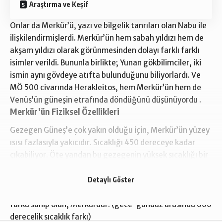
Araştırma ve Keşif
Onlar da Merkür’ü, yazı ve bilgelik tanrıları olan Nabu ile
ilişkilendirmişlerdi. Merkür’ün hem sabah yıldızı hem de
akşam yıldızı olarak görünmesinden dolayı farklı farklı
isimler verildi. Bununla birlikte; Yunan gökbilimciler, iki
ismin aynı gövdeye atıfta bulunduğunu biliyorlardı. Ve
MÖ 500 civarında Herakleitos, hem Merkür’ün hem de
Venüs’ün güneşin etrafında döndüğünü düşünüyordu .
Merkür’ün Fiziksel Özellikleri
Gezegen Güneş’e çok yakın olduğu için, Merkür’ün yüzey
ısısı fazlasıyla yakıcıdır. Sıcaklığı 450 dereceye kadar
çıkabiliyor. Öte yandan bu gezegenin yüksek sıcaklığı bir
atmosferi oluşturamadığından (ve ısı yüzeye bağlı
kalamadığından dolayı), geceleri sıcaklık -170 dereceye
Detaylı Göster
kadar düşüyor. Bu yüzden gezegenler arasında en fazla
farka sahip olan, Merkürdür. (gece-gündüz arasında 600
derecelik sıcaklık farkı)