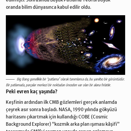
oranda bilim dünyasınca kabul edilir oldu.
Big Bang genellikle bir “patlama” olarak tanımlansa da, bu yanıltıcı bir görüntüdür.
Bir patlamada, parçalar merkezi bir noktadan önceden var olan bir alana fırlatılır.
Peki evren kaç yaşında?
Keşfinin ardından ilk CMB gözlemleri gerçek anlamda
çeyrek asır sonra başladı. NASA, 1990 yılında gökyüzü
haritasını çıkartmak için kullandığı COBE (Cosmic
Background Explorer) “kozmik arka plan ışıması kâşifi”