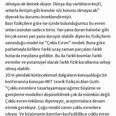
olmayacak demek oluyor. Dünya dışı varlıkların keşfi,
onlarla iletişim gibi konular söz konusu olmayacak”
diyerek bu durumu örneklendirmişti.
Bazı fizikçilere göre ise içinde bulunduğumuz bu evren
onlarcasından sadece birisi. Yan yana duran balonlar gibi
birçok evren yan yana duruyor olabilir diyen bu fizikçilerin
savunduğu model ise “Çoklu Evren” modeli. Buna göre
patlamayla birlikte farklı uzay zaman parçaları farklı
hızlarda meydana geldiler. Bu da farklı kısımlar farklı
evrenler ve potansiyel olarak farklı fizik kurallarına sebep
olmuş olabilir.
2014 yılındaki kütleçekimsel dalgaların konuşulduğu bir
konferansta konuşan MIT teorik fizikçisi Alan Guth:
“Çoklu evrenlere tasarlayamayacağımız büyüme ve
genişleme modelleri düşünebilmek çok da mümkün değil.
Çoklu evren imkânsız diyemeyiz, araştırmalara devam
etmek gerekiyor. Çoğu model zaten çoklu evrenlere
çıkıyor. Ve büyümenin kanıtları keşfedildikçe çoklu evren