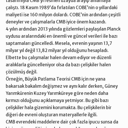
tasarımıyla CMB’yi resmen uzayda arayıp anlamaya
çalıştı. 18 Kasım 1989’da fırlatılan COBE’nin o yıllardaki
maliyeti ise 160 milyon dolardı. COBE’nin ardından çeşitli
deneyler ve çalışmalarla CMB iyice önem kazandı.
4 yılın ardından 2013 yılında gözlemleri paylaşılan Planck
uydusu aralarındaki en önemli ve güncel verileri ile bazı
saptamaları güncelledi. Mesela, evrenin yaşının 13,7
milyar yıl değil 13,82 milyar yıl olduğunu hesapladı.
Elbette bu çalışmalar halen devam ediyor ve düzenli
aralıklarla güncelleniyor olsa da bazı çelişkiler halen
çözülmüş değil.
Örneğin, Büyük Patlama Teorisi CMB için ne yana
bakarsak bakalım değişmez ve aynı kalır derken, Güney
Yarımkürenin Kuzey Yarımküreye göre neden daha
kırmızı olduğunu açıklamaya yetmiyor. Bu gibi bazı
çelişkiler hala gizemini korumakta. Bu çelişkilerin bir
diğeri de evreni oluşturan materyallerle ilgili.
CMB evrendeki maddelere dair çok fazla ipucu sunsa da