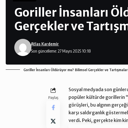
Goriller İnsanları Ö
Gerçekler ve Tartış
Atlas Kardemir
Son güncelleme: 27 Mayıs 2025 10:18
Goriller İnsanları Öldürüyor mu? Bilimsel Gerçekler ve Tartışmal
Sosyal medyada son günlerde 
popüler kültürde gorillerin 
Paylaş
görüşleri, bu algının gerçeğ
karşı saldırganlık göstermel
verdi. Peki, gerçekte kim ki