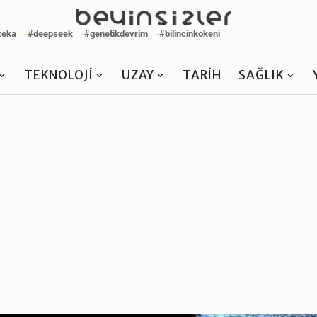
zeka
#deepseek
#genetikdevrim
#bilincinkokeni
TEKNOLOJI
UZAY
TARIH
SAĞLIK