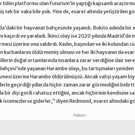
 bilim platformu olan Futurism’in yaptığı kapsamlı araştırmaya
tek bir vaka bile yok. Yine de, esaret altında yetiştirilen goril
anda’daki bir hayvanat bahçesinde yaşandı.
Bokito adında bir e
ı kaçırdı ve yaraladı. İkinci olay ise 2020 yılında Madrid’de
irmesi üzerine ona saldırdı. Kadın, başından ve iki kolundan ci
in kurbanlarını öldürmemiş olması ve her iki hayvanın da esa
orillerin doğal ortamlarında insanlara zarar verdiğine dair n
Bahçesi’nde yaşanan Harambe olayı, bu tartışmaları yeniden a
üşmesi üzerine Harambe öldürülmüştü. Ancak vahşi yaşam bi
illerle geçirdiği yıllarda hiçbir zaman zarar görmediğini belir
la bir dişi gorili rahatsız ettiğini, ancak hiçbirinin kendisine 
ak istemezlerse giderler,” diyen Redmond, esaret altındaki go
- Reklam-