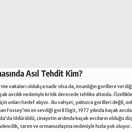
masında Asıl Tehdit Kim?
erme vakaları oldukça nadir olsa da
, insanlığın gorillere verdi
açak avcılık nedeniyle
kritik derecede tehlike altında.
Özellikle
in onları hedef alıyor.
Bu vahşet, yalnızca gorilleri değil, on
ian Fossey’nin en sevdiği goril Digit
, 1977 yılında kaçak avcıl
nda’da öldürüldü; cinayetin ardında kaçak avcıların olduğu dü
madencilik, tarım ve ormansızlaşma nedeniyle hızla yok oluyor