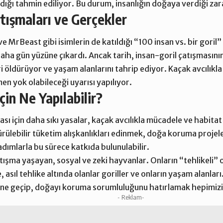
ldığı tahmin ediliyor. Bu durum, insanlığın doğaya verdiği zara
ışmaları ve Gerçekler
MrBeast gibi isimlerin de katıldığı “100 insan vs. bir goril”
z daha gün yüzüne çıkardı. Ancak tarih, insan-goril çatışmasın
eri öldürüyor ve yaşam alanlarını tahrip ediyor.
Kaçak avcılıkl
en yok olabileceği uyarısı yapılıyor.
in Ne Yapılabilir?
sı için daha sıkı yasalar, kaçak avcılıkla mücadele ve habita
ürülebilir tüketim alışkanlıkları edinmek, doğa koruma projele
adımlarla bu sürece katkıda bulunulabilir.
çatışma yaşayan, sosyal ve zeki hayvanlar. Onların “tehlikeli
, asıl tehlike altında olanlar goriller ve onların yaşam alanla
sine geçip, doğayı koruma sorumluluğunu hatırlamak hepimizi
- Reklam-