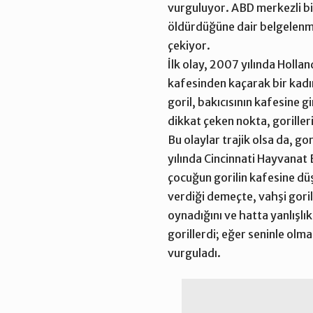
vurguluyor. ABD merkezli bir
öldürdüğüne dair belgelenmiş 
çekiyor.
İlk olay, 2007 yılında Holl
kafesinden kaçarak bir kadın
goril, bakıcısının kafesine g
dikkat çeken nokta, goriller
Bu olaylar trajik olsa da, g
yılında Cincinnati Hayvanat 
çocuğun gorilin kafesine d
verdiği demeçte
, vahşi gor
oynadığını ve hatta yanlışlık
gorillerdi; eğer seninle olm
vurguladı.