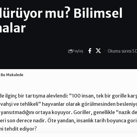
ldürüyor mu? Bilimsel
malar
Okuma süresi 5 
Paylaş
ar Bu Makalede
ilginç bir tartışma alevlendi: “100 insan, tek bir gorille kar
“vahşi ve tehlikeli” hayvanlar olarak görülmesinden besleniy
i yansıtmadığını ortaya koyuyor. Goriller, genellikle “nazik d
eri son derece nadir. Öte yandan, insanlık tarih boyunca gor
mi tehdit ediyor?