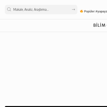
Popüler:
#yapay
BILIM