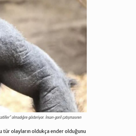
katiller” olmadığını gösteriyor. İnsan-goril çatışmasının
bu tür olayların oldukça ender olduğunu