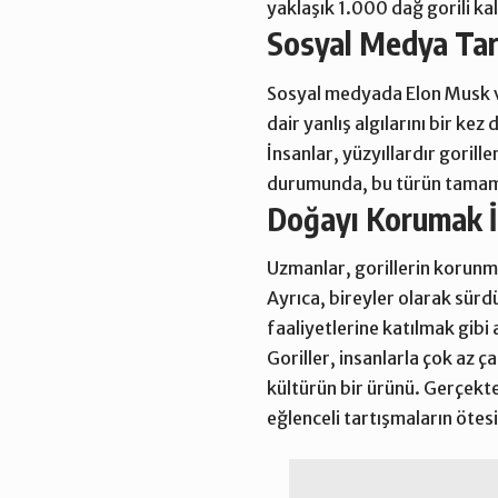
yaklaşık 1.000 dağ gorili ka
Sosyal Medya Tart
Sosyal medyada Elon Musk ve 
dair yanlış algılarını bir ke
İnsanlar, yüzyıllardır gorill
durumunda
, bu türün tamam
Doğayı Korumak İç
Uzmanlar, gorillerin korunma
Ayrıca, bireyler olarak sürd
faaliyetlerine katılmak gibi 
Goriller, insanlarla çok az 
kültürün bir ürünü. Gerçekte
eğlenceli tartışmaların öte