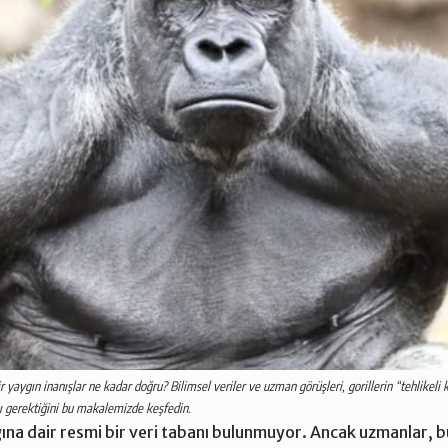
ir yaygın inanışlar ne kadar doğru? Bilimsel veriler ve uzman görüşleri, gorillerin “tehlikeli 
ı gerektiğini bu makalemizde keşfedin.
ığına dair resmi bir veri tabanı bulunmuyor. Ancak uzmanlar, 