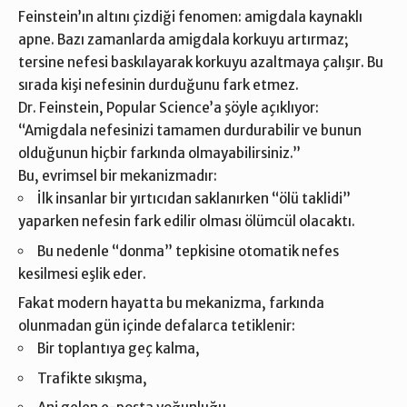
Feinstein’ın altını çizdiği fenomen:
amigdala kaynaklı
apne
. Bazı zamanlarda amigdala korkuyu artırmaz;
tersine nefesi baskılayarak korkuyu azaltmaya çalışır. Bu
sırada kişi nefesinin durduğunu fark etmez.
Dr. Feinstein, Popular Science’a şöyle açıklıyor:
“Amigdala nefesinizi tamamen durdurabilir ve bunun
olduğunun hiçbir farkında olmayabilirsiniz.”
Bu, evrimsel bir mekanizmadır:
İlk insanlar bir yırtıcıdan saklanırken “ölü taklidi”
yaparken nefesin fark edilir olması ölümcül olacaktı.
Bu nedenle “donma” tepkisine otomatik nefes
kesilmesi eşlik eder.
Fakat modern hayatta bu mekanizma, farkında
olunmadan gün içinde defalarca tetiklenir:
Bir toplantıya geç kalma,
Trafikte sıkışma,