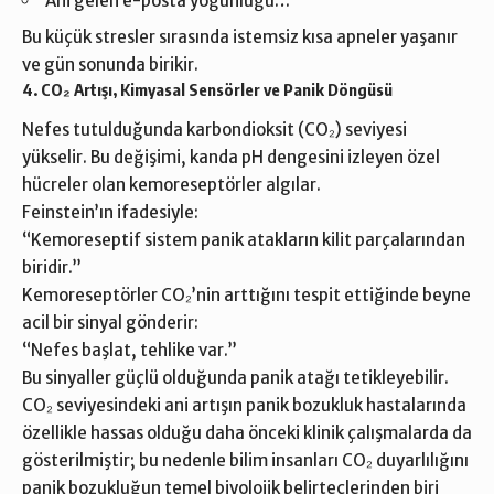
Ani gelen e-posta yoğunluğu…
Bu küçük stresler sırasında istemsiz kısa apneler yaşanır
ve gün sonunda birikir.
4. CO₂ Artışı, Kimyasal Sensörler ve Panik Döngüsü
Nefes tutulduğunda karbondioksit (CO₂) seviyesi
yükselir. Bu değişimi, kanda pH dengesini izleyen özel
hücreler olan kemoreseptörler algılar.
Feinstein’ın ifadesiyle:
“Kemoreseptif sistem panik atakların kilit parçalarından
biridir.”
Kemoreseptörler CO₂’nin arttığını tespit ettiğinde beyne
acil bir sinyal gönderir:
“Nefes başlat, tehlike var.”
Bu sinyaller güçlü olduğunda panik atağı tetikleyebilir.
CO₂ seviyesindeki ani artışın panik bozukluk hastalarında
özellikle hassas olduğu daha önceki klinik çalışmalarda da
gösterilmiştir; bu nedenle bilim insanları CO₂ duyarlılığını
panik bozukluğun temel biyolojik belirteçlerinden biri