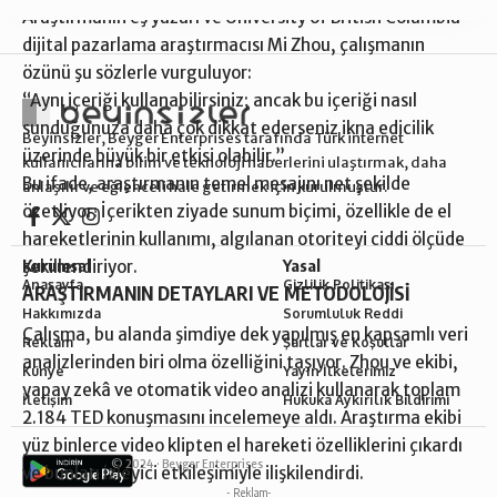
Araştırmanın eş yazarı ve University of British Columbia
dijital pazarlama araştırmacısı Mi Zhou, çalışmanın
özünü şu sözlerle vurguluyor:
“Aynı içeriği kullanabilirsiniz; ancak bu içeriği nasıl
sunduğunuza daha çok dikkat ederseniz ikna edicilik
Beyinsizler, Beyger Enterprises tarafında Türk internet
üzerinde büyük bir etkisi olabilir.”
kullanıcılarına bilim ve teknoloji haberlerini ulaştırmak, daha
Bu ifade, araştırmanın temel mesajını net şekilde
anlaşılır ve eğlenceli hale getirmek için kurulmuştur.
özetliyor: İçerikten ziyade sunum biçimi, özellikle de el
hareketlerinin kullanımı, algılanan otoriteyi ciddi ölçüde
Kurumsal
Yasal
şekillendiriyor.
Anasayfa
Gizlilik Politikası
ARAŞTIRMANIN DETAYLARI VE METODOLOJİSİ
Hakkımızda
Sorumluluk Reddi
Çalışma, bu alanda şimdiye dek yapılmış en kapsamlı veri
Reklam
Şartlar ve Koşullar
analizlerinden biri olma özelliğini taşıyor. Zhou ve ekibi,
Künye
Yayın İlkelerimiz
yapay zekâ ve otomatik video analizi kullanarak toplam
İletişim
Hukuka Aykırılık Bildirimi
2.184 TED konuşmasını incelemeye aldı. Araştırma ekibi
yüz binlerce video klipten el hareketi özelliklerini çıkardı
© 2024 ·
Beyger Enterprises
ve bunları izleyici etkileşimiyle ilişkilendirdi.
- Reklam-