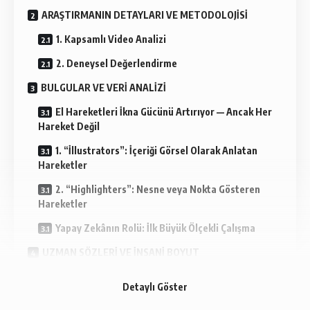
ARAŞTIRMANIN DETAYLARI VE METODOLOJİSİ
1. Kapsamlı Video Analizi
2. Deneysel Değerlendirme
BULGULAR VE VERİ ANALİZİ
El Hareketleri İkna Gücünü Artırıyor — Ancak Her
Hareket Değil
1. “İllustrators”: İçeriği Görsel Olarak Anlatan
Hareketler
2. “Highlighters”: Nesne veya Nokta Gösteren
Hareketler
Yapay Zekânın Rolü: İlk Büyük Ölçekli Çalışma
UZMAN SÖZLERİ VE İNSANİ BOYUT
Bilim, Etkili İletişimin Görsel Boyutunu Gözler Önüne
Detaylı Göster
Seriyor