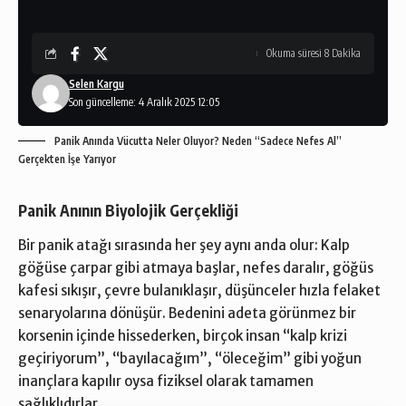
Okuma süresi 8 Dakika
Selen Kargu
Son güncelleme: 4 Aralık 2025 12:05
Panik Anında Vücutta Neler Oluyor? Neden “Sadece Nefes Al”
Gerçekten İşe Yarıyor
Panik Anının Biyolojik Gerçekliği
Bir panik atağı sırasında her şey aynı anda olur: Kalp
göğüse çarpar gibi atmaya başlar, nefes daralır, göğüs
kafesi sıkışır, çevre bulanıklaşır, düşünceler hızla felaket
senaryolarına dönüşür. Bedenini adeta görünmez bir
korsenin içinde hissederken, birçok insan “kalp krizi
geçiriyorum”, “bayılacağım”, “öleceğim” gibi yoğun
inançlara kapılır oysa fiziksel olarak tamamen
sağlıklıdırlar.