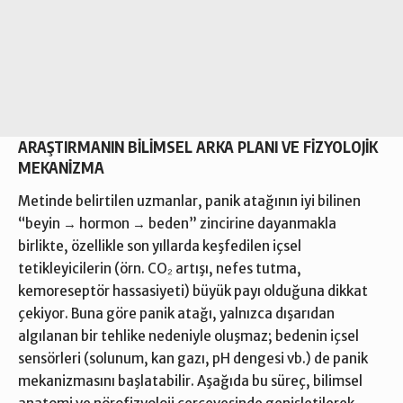
ARAŞTIRMANIN BİLİMSEL ARKA PLANI VE FİZYOLOJİK
MEKANİZMA
Metinde belirtilen uzmanlar, panik atağının iyi bilinen
“beyin → hormon → beden” zincirine dayanmakla
birlikte, özellikle son yıllarda keşfedilen içsel
tetikleyicilerin (örn. CO₂ artışı, nefes tutma,
kemoreseptör hassasiyeti) büyük payı olduğuna dikkat
çekiyor. Buna göre panik atağı, yalnızca dışarıdan
algılanan bir tehlike nedeniyle oluşmaz; bedenin içsel
sensörleri (solunum, kan gazı, pH dengesi vb.) de panik
mekanizmasını başlatabilir. Aşağıda bu süreç, bilimsel