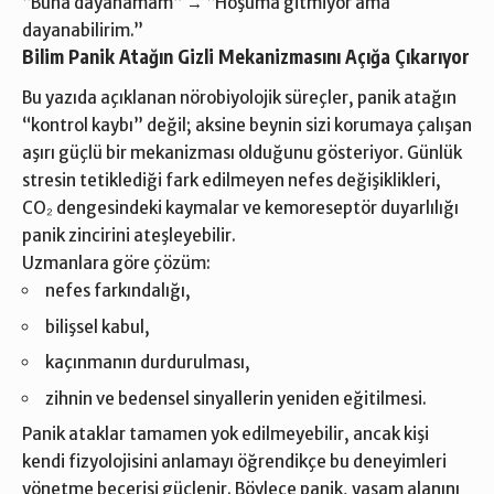
“Buna dayanamam” → “Hoşuma gitmiyor ama
dayanabilirim.”
Bilim Panik Atağın Gizli Mekanizmasını Açığa Çıkarıyor
Bu yazıda açıklanan nörobiyolojik süreçler, panik atağın
“kontrol kaybı” değil; aksine beynin sizi korumaya çalışan
aşırı güçlü bir mekanizması olduğunu gösteriyor. Günlük
stresin tetiklediği fark edilmeyen nefes değişiklikleri,
CO₂ dengesindeki kaymalar ve kemoreseptör duyarlılığı
panik zincirini ateşleyebilir.
Uzmanlara göre çözüm:
nefes farkındalığı,
bilişsel kabul,
kaçınmanın durdurulması,
zihnin ve bedensel sinyallerin yeniden eğitilmesi.
Panik ataklar tamamen yok edilmeyebilir, ancak kişi
kendi fizyolojisini anlamayı öğrendikçe bu deneyimleri
yönetme becerisi güçlenir. Böylece panik, yaşam alanını