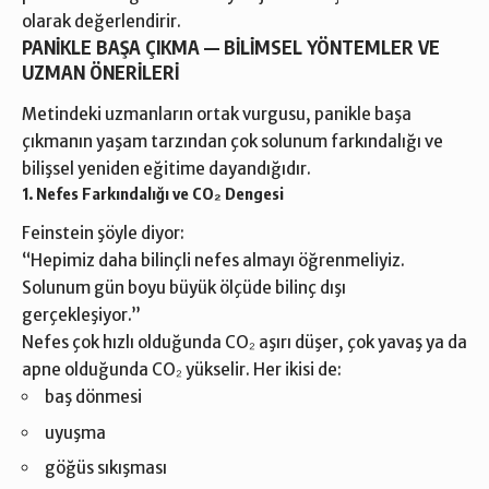
olarak değerlendirir.
PANİKLE BAŞA ÇIKMA — BİLİMSEL YÖNTEMLER VE
UZMAN ÖNERİLERİ
Metindeki uzmanların ortak vurgusu, panikle başa
çıkmanın yaşam tarzından çok solunum farkındalığı ve
bilişsel yeniden eğitime dayandığıdır.
1. Nefes Farkındalığı ve CO₂ Dengesi
Feinstein şöyle diyor:
“Hepimiz daha bilinçli nefes almayı öğrenmeliyiz.
Solunum gün boyu büyük ölçüde bilinç dışı
gerçekleşiyor.”
Nefes çok hızlı olduğunda CO₂ aşırı düşer, çok yavaş ya da
apne olduğunda CO₂ yükselir. Her ikisi de:
baş dönmesi
uyuşma
göğüs sıkışması