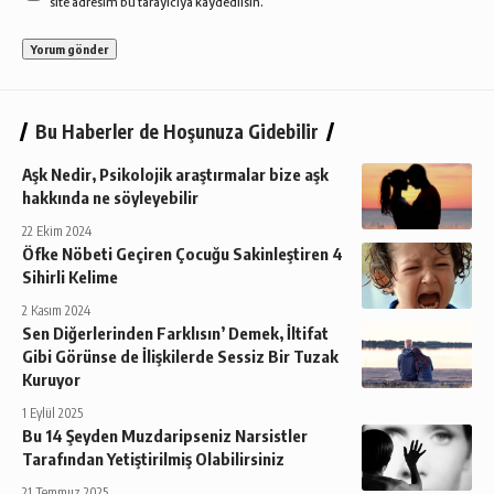
site adresim bu tarayıcıya kaydedilsin.
Bu Haberler de Hoşunuza Gidebilir
Aşk Nedir, Psikolojik araştırmalar bize aşk
hakkında ne söyleyebilir
22 Ekim 2024
Öfke Nöbeti Geçiren Çocuğu Sakinleştiren 4
Sihirli Kelime
2 Kasım 2024
Sen Diğerlerinden Farklısın’ Demek, İltifat
Gibi Görünse de İlişkilerde Sessiz Bir Tuzak
Kuruyor
1 Eylül 2025
Bu 14 Şeyden Muzdaripseniz Narsistler
Tarafından Yetiştirilmiş Olabilirsiniz
21 Temmuz 2025