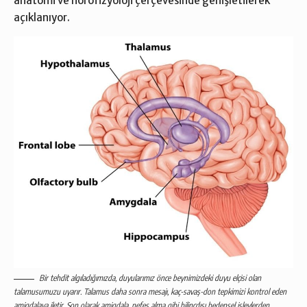
anatomi ve nörofizyoloji çerçevesinde genişletilerek
açıklanıyor.
Bir tehdit algıladığımızda, duyularımız önce beynimizdeki duyu elçisi olan
talamusumuzu uyarır. Talamus daha sonra mesajı, kaç-savaş-don tepkimizi kontrol eden
amigdalaya iletir. Son olarak amigdala, nefes alma gibi bilinçdışı bedensel işlevlerden