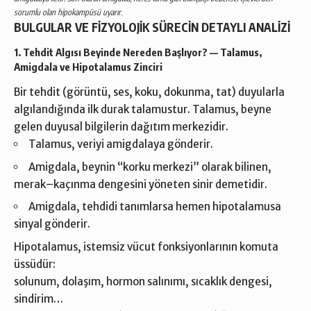
sorumlu olan hipokampüsü uyarır.
BULGULAR VE FİZYOLOJİK SÜRECİN DETAYLI ANALİZİ
1. Tehdit Algısı Beyinde Nereden Başlıyor? — Talamus,
Amigdala ve Hipotalamus Zinciri
Bir tehdit (görüntü, ses, koku, dokunma, tat) duyularla
algılandığında ilk durak talamustur. Talamus, beyne
gelen duyusal bilgilerin dağıtım merkezidir.
Talamus, veriyi amigdalaya gönderir.
Amigdala, beynin “korku merkezi” olarak bilinen,
merak–kaçınma dengesini yöneten sinir demetidir.
Amigdala, tehdidi tanımlarsa hemen hipotalamusa
sinyal gönderir.
Hipotalamus, istemsiz vücut fonksiyonlarının komuta
üssüdür:
solunum, dolaşım, hormon salınımı, sıcaklık dengesi,
sindirim…