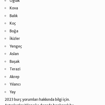
Oğlak
Kova
Balık
Koç
Boğa
İkizler
Yengeç
Aslan
Başak
Terazi
Akrep
Yılancı
Yay
2023 burç yorumları hakkında bilgi için.