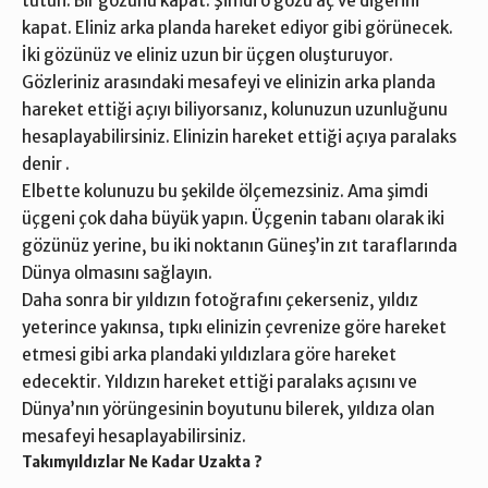
tutun. Bir gözünü kapat. Şimdi o gözü aç ve diğerini
kapat. Eliniz arka planda hareket ediyor gibi görünecek.
İki gözünüz ve eliniz uzun bir üçgen oluşturuyor.
Gözleriniz arasındaki mesafeyi ve elinizin arka planda
hareket ettiği açıyı biliyorsanız, kolunuzun uzunluğunu
hesaplayabilirsiniz. Elinizin hareket ettiği açıya paralaks
denir .
Elbette kolunuzu bu şekilde ölçemezsiniz. Ama şimdi
üçgeni çok daha büyük yapın. Üçgenin tabanı olarak iki
gözünüz yerine, bu iki noktanın Güneş’in zıt taraflarında
Dünya olmasını sağlayın.
Daha sonra bir yıldızın fotoğrafını çekerseniz, yıldız
yeterince yakınsa, tıpkı elinizin çevrenize göre hareket
etmesi gibi arka plandaki yıldızlara göre hareket
edecektir. Yıldızın hareket ettiği paralaks açısını ve
Dünya’nın yörüngesinin boyutunu bilerek, yıldıza olan
mesafeyi hesaplayabilirsiniz.
Takımyıldızlar Ne Kadar Uzakta ?