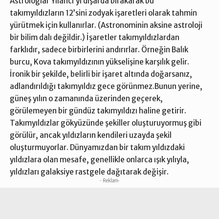
Astrologlar Yılancı’yı dışarda bırakarak bu
takımyıldızların 12’sini zodyak işaretleri olarak tahmin
yürütmek için kullanırlar. (Astronominin aksine astroloji
bir bilim dalı değildir.) İşaretler takımyıldızlardan
farklıdır, sadece birbirlerini andırırlar. Örneğin Balık
burcu, Kova takımyıldızının yükselişine karşılık gelir.
İronik bir şekilde, belirli bir işaret altında doğarsanız,
adlandırıldığı takımyıldız gece görünmez.Bunun yerine,
güneş yılın o zamanında üzerinden geçerek,
görülemeyen bir gündüz takımyıldızı haline getirir.
Takımyıldızlar gökyüzünde şekiller oluşturuyormuş gibi
görülür, ancak yıldızların kendileri uzayda şekil
oluşturmuyorlar. Dünyamızdan bir takım yıldızdaki
yıldızlara olan mesafe, genellikle onlarca ışık yılıyla,
yıldızları galaksiye rastgele dağıtarak değişir.
- Reklam-