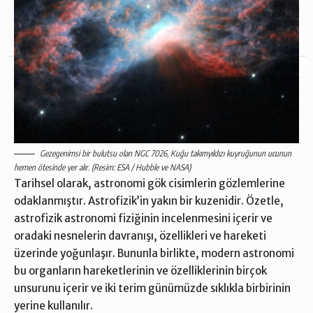
Reklam
Şartlar ve Koşullar
Künye
Yayın İlkelerimiz
İletişim
Hukuka Aykırılık Bildirimi
© 2024 ·
Beyger Enterprises
Gezegenimsi bir bulutsu olan NGC 7026, Kuğu takımyıldızı kuyruğunun ucunun
hemen ötesinde yer alır. (Resim: ESA / Hubble ve NASA)
Tarihsel olarak, astronomi
gök cisimlerin
gözlemlerine
odaklanmıştır. Astrofizik’in yakın bir kuzenidir. Özetle,
astrofizik astronomi fiziğinin incelenmesini içerir ve
oradaki nesnelerin davranışı, özellikleri ve hareketi
üzerinde yoğunlaşır. Bununla birlikte, modern astronomi
bu organların hareketlerinin ve özelliklerinin birçok
unsurunu içerir ve iki terim günümüzde sıklıkla birbirinin
yerine kullanılır.