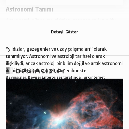
Astronomi Tanımı
Astronomi
, güneş, ay,
yıldızlar
,
gezegenler
,
kuyruklu
yıldızlar
, gaz, galaksiler, gaz, toz ve diğer Dünyevi
Detaylı Göster
olmayan cisimler ve olayların incelenmesidir. K-4
öğrencileri için müfredatta NASA, astronomiyi basitçe
“yıldızlar,
geze
g
enler
ve uzay çalışmaları” olarak
tanımlıyor. Astronomi ve astroloji tarihsel olarak
ilişkiliydi, ancak astroloji bir bilim değil ve artık astronomi
ile hiçbir ilgisi olmadığı kabul edilmekte.
Beyinsizler, Beyger Enterprises tarafında Türk internet
kullanıcılarına bilim ve teknoloji haberlerini ulaştırmak, daha
anlaşılır ve eğlenceli hale getirmek için kurulmuştur.
Kurumsal
Yasal
Anasayfa
Gizlilik Politikası
Hakkımızda
Sorumluluk Reddi