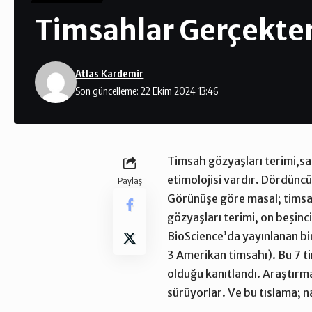
Timsahlar Gerçekten
Atlas Kardemir
Son güncelleme: 22 Ekim 2024 13:46
Timsah gözyaşları terimi,sa
etimolojisi vardır. Dördüncü
Paylaş
Görünüşe göre masal; timsah
gözyaşları terimi, on beşinc
BioScience’da yayınlanan bi
3 Amerikan timsahı). Bu 7 
olduğu kanıtlandı. Araştırm
sürüyorlar. Ve bu tıslama; n