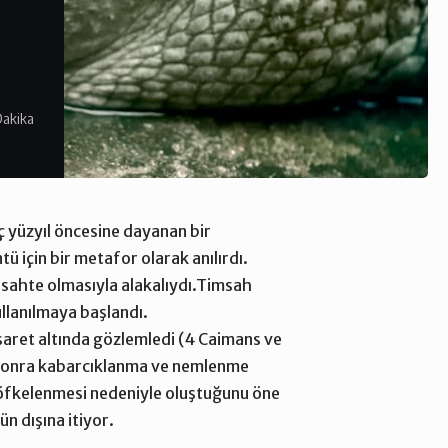
Dakika
 yüzyıl öncesine dayanan bir
ü için bir metafor olarak anılırdı.
 sahte olmasıyla alakalıydı.Timsah
ullanılmaya başlandı.
saret altında gözlemledi (4 Caimans ve
n sonra kabarcıklanma ve nemlenme
e öfkelenmesi nedeniyle oluştuğunu öne
n dışına itiyor.