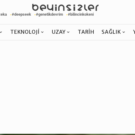
zeka
#deepseek
#genetikdevrim
#bilincinkokeni
TEKNOLOJI
UZAY
TARIH
SAĞLIK