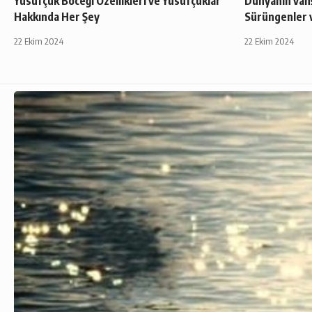
Yusufçuk Böceği Özellikleri ve Yusufçuklar
Dünyanın vahş
Hakkında Her Şey
Sürüngenler v
22 Ekim 2024
22 Ekim 2024