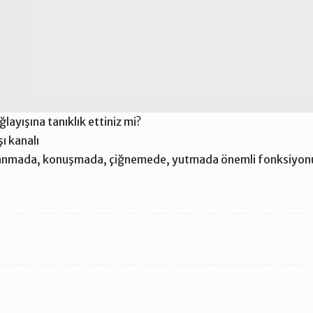
layışına tanıklık ettiniz mi?
ı kanalı
ullanmada, konuşmada, çiğnemede, yutmada önemli fonksiyonu