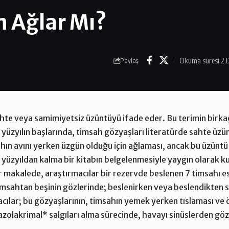
 Ağlar Mı?
Okuma süresi 2 
Paylaş
hte veya samimiyetsiz üzüntüyü ifade eder. Bu terimin birkaç
 yüzyılın başlarında, timsah gözyaşları literatürde sahte üzünt
ın avını yerken üzgün olduğu için ağlaması, ancak bu üzüntü
i yüzyıldan kalma bir kitabın belgelenmesiyle yaygın olarak k
r makalede, araştırmacılar bir rezervde beslenen 7 timsahı e
timsahtan beşinin gözlerinde; beslenirken veya beslendikte
acılar; bu gözyaşlarının, timsahın yemek yerken tıslaması v
azolakrimal* salgıları alma sürecinde, havayı sinüslerden gözü