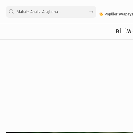
Popüler:
#yapay
BILIM