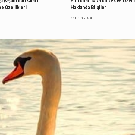
i yaşam harikaları
En Tuhaf 10 Örümcek ve Özelli
e Özellikleri
Hakkında Bilgiler
22 Ekim 2024