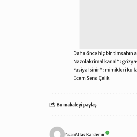
Daha önce hiç bir timsahın ağ
Nazolakrimal kanal*: gözyaş
Fasiyal sinir*: mimikleri k
Ecem Sena Çelik
Bu makaleyi paylaş
Atlas Kardemir
Yazan