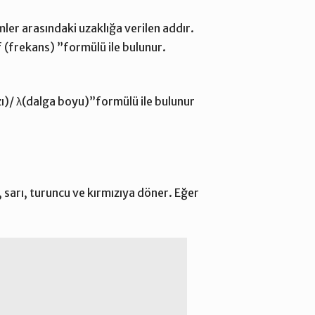
ler arasındaki uzaklığa verilen addır.
 / f (frekans) ”formülü ile bulunur.
ızı)/ λ(dalga boyu)”formülü ile bulunur
 sarı, turuncu ve kırmızıya döner. Eğer