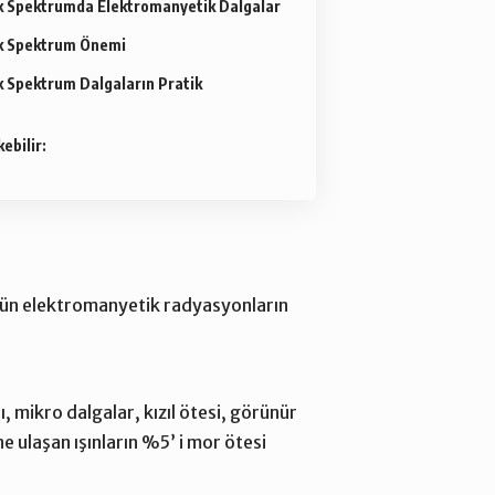
k Spektrumda Elektromanyetik Dalgalar
k Spektrum Önemi
 Spektrum Dalgaların Pratik
kebilir:
ün elektromanyetik radyasyonların
 mikro dalgalar, kızıl ötesi, görünür
ne ulaşan ışınların %5’ i mor ötesi