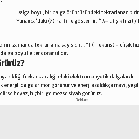
Dalga boyu, bir dalga örüntüsündeki tekrarlanan birim
Yunanca’daki (λ) harfi ile gösterilir. “ λ­= c (ışık hızı)
n birim zamanda tekrarlama sayısıdır. . “f (frekans) = c(ışık h
dalga boyu ile ters orantılıdır.
örürüz?
ayabildiği frekans aralığındaki elektromanyetik dalgalardır.
enerjili dalgalar mor görünür ve enerji azaldıkça mavi, yeşil,
lirse beyaz, hiçbiri gelmezse siyah görürüz.
- Reklam-