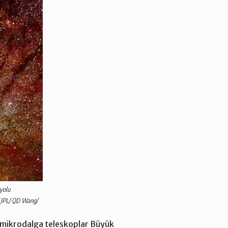
nyolu
/ JPL/ QD Wang/
k, mikrodalga teleskoplar Büyük