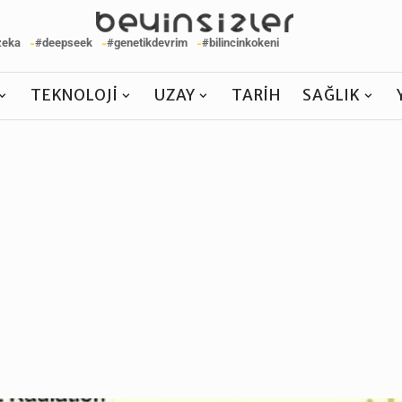
zeka
#deepseek
#genetikdevrim
#bilincinkokeni
TEKNOLOJI
UZAY
TARIH
SAĞLIK