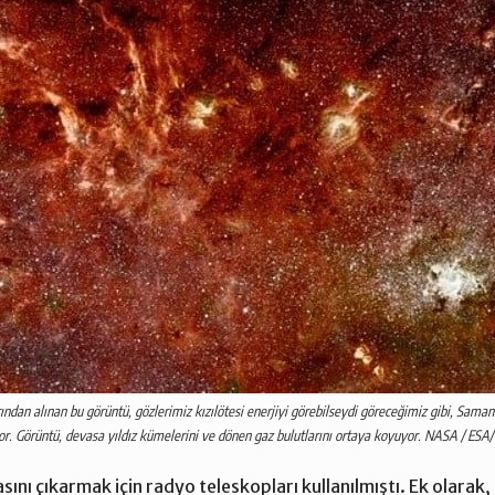
ından alınan bu görüntü, gözlerimiz kızılötesi enerjiyi görebilseydi göreceğimiz gibi, Sama
yor. Görüntü, devasa yıldız kümelerini ve dönen gaz bulutlarını ortaya koyuyor. NASA / ESA
asını çıkarmak için radyo teleskopları kullanılmıştı. Ek olara