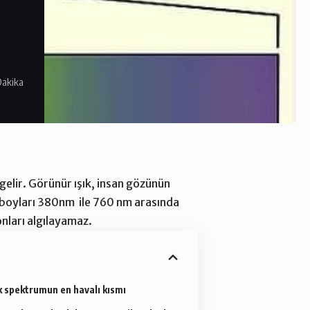
Dakika
 gelir. Görünür ışık, insan gözünün
 boyları 380nm ile 760 nm arasında
onları algılayamaz.
 spektrumun en havalı kısmı