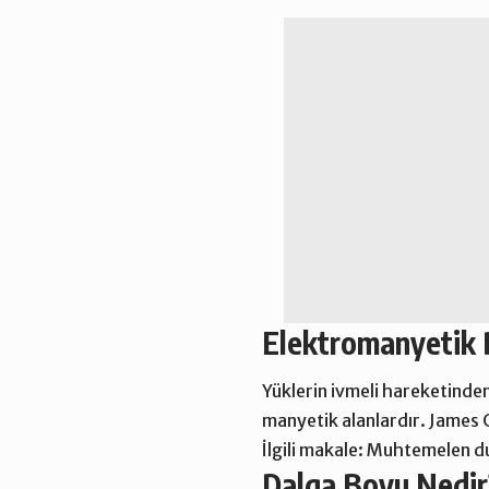
Elektromanyetik 
Yüklerin ivmeli hareketinde
manyetik alanlardır.
James 
İlgili makale:
Muhtemelen duy
Dalga Boyu Nedir