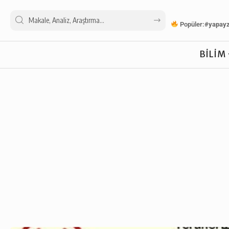
Popüler:
#yapay
BILIM