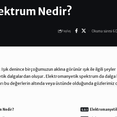
ektrum Nedir?
Okuma süresi 6 
Paylaş
:
Işık
denince birçoğumuzun aklına görünür ışık ile ilgili şeyler
etik dalgalardan oluşur. Elektromanyetik spektrum da dalga
ları bu değerlerin altında veya üstünde olduğunda gözlerimiz 
m Nedir?
Elektromanyetik