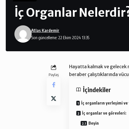
İç Organlar Nelerdir
Atlas Kardemir
Son güncelleme: 22 Ekim 2024 13:35
Hayatta kalmak ve gelecek ne
beraber çalıştıklarında vücut
Paylaş
İçindekiler
İç organların yerleşimi ve 
İç organlar ve görevleri:
Beyin