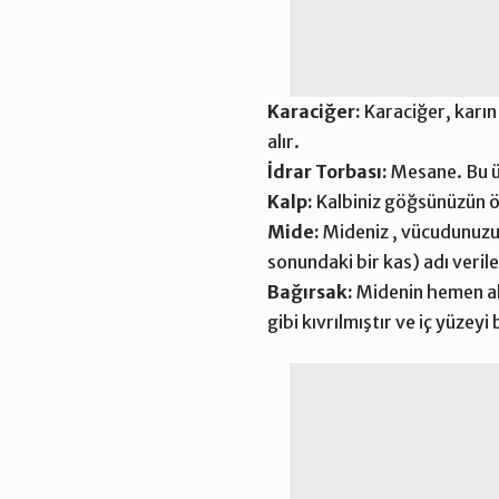
Karaciğer:
Karaciğer, karın
alır.
İdrar Torbası:
Mesane. Bu üç
Kalp:
Kalbiniz göğsünüzün ö
Mide:
Mideniz , vücudunuzun
sonundaki bir kas) adı veril
Bağırsak:
Midenin hemen al
gibi kıvrılmıştır ve iç yüzeyi