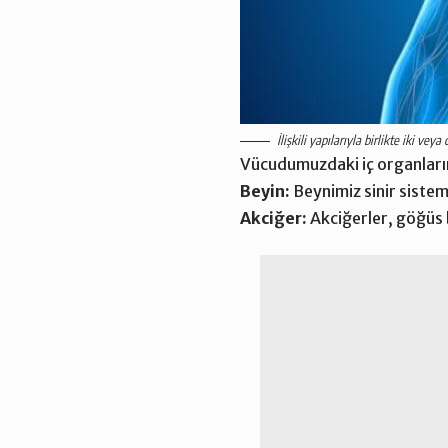
İlişkili yapılarıyla birlikte iki vey
Vücudumuzdaki iç organların y
Beyin:
Beynimiz sinir sistem
Akciğer:
Akciğerler, göğüs 