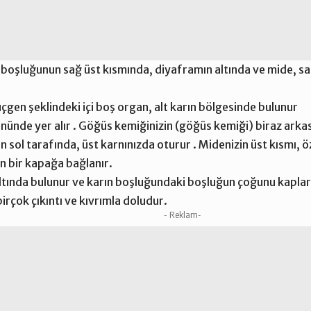
 boşluğunun sağ üst kısmında, diyaframın altında ve mide, s
gen şeklindeki içi boş organ, alt karın bölgesinde bulunur
nünde yer alır . Göğüs kemiğinizin (göğüs kemiği) biraz arka
 sol tarafında, üst karnınızda oturur . Midenizin üst kısmı,
en bir kapağa bağlanır.
tında bulunur ve karın boşluğundaki boşluğun çoğunu kaplar
 birçok çıkıntı ve kıvrımla doludur.
- Reklam-