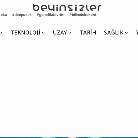
zeka
#deepseek
#genetikdevrim
#bilincinkokeni
TEKNOLOJI
UZAY
TARIH
SAĞLIK