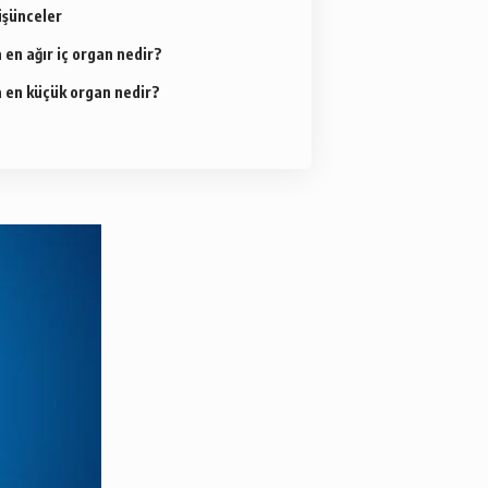
üşünceler
 en ağır iç organ nedir?
a en küçük organ nedir?