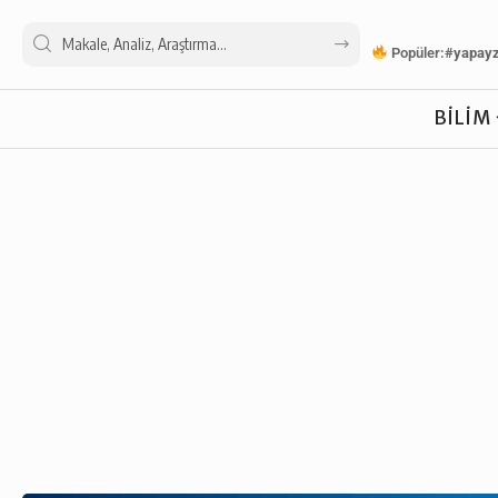
Popüler:
#yapay
BILIM