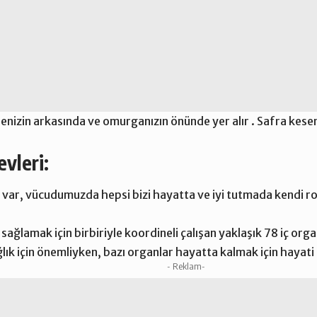
nizin arkasında ve omurganızın önünde yer alır . Safra keseni
evleri:
r var, vücudumuzda hepsi bizi hayatta ve iyi tutmada kendi ro
ğlamak için birbiriyle koordineli çalışan yaklaşık 78 iç organı
lık için önemliyken, bazı organlar hayatta kalmak için hayati
- Reklam-