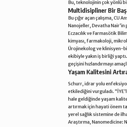
Bu, teknolojinin çok yönlü bi
Multidisipliner Bir Baş
Bu çığır açan çalışma, CU An
Nanojeller, Devatha Nair’in 
Eczacılık ve Farmasötik Bil
kimyası, farmakoloji, mikrobi
Ürojinekolog ve klinisyen-bi
ekibiyle yakın iş birliği yap
geçişini hızlandırmayı amaçl
Yaşam Kalitesini Artır
Schurr, idrar yolu enfeksiyo
etkilediğini vurguladı. “İYE’
hale geldiğinde yaşam kalites
artırmak için hayati önem ta
yerel sağlık sistemine de ilh
Araştırma, Nanomedicine: N