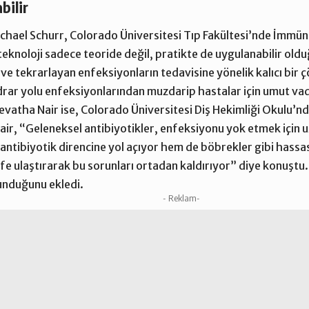
bilir
ichael Schurr, Colorado Üniversitesi Tıp Fakültesi’nde İmmüno
eknoloji sadece teoride değil, pratikte de uygulanabilir oldu
r ve tekrarlayan enfeksiyonların tedavisine yönelik kalıcı bir
idrar yolu enfeksiyonlarından muzdarip hastalar için umut va
evatha Nair ise, Colorado Üniversitesi Diş Hekimliği Okulu’n
Nair, “Geleneksel antibiyotikler, enfeksiyonu yok etmek için 
antibiyotik direncine yol açıyor hem de böbrekler gibi hassa
efe ulaştırarak bu sorunları ortadan kaldırıyor” diye konuştu. 
sunduğunu ekledi.
- Reklam-