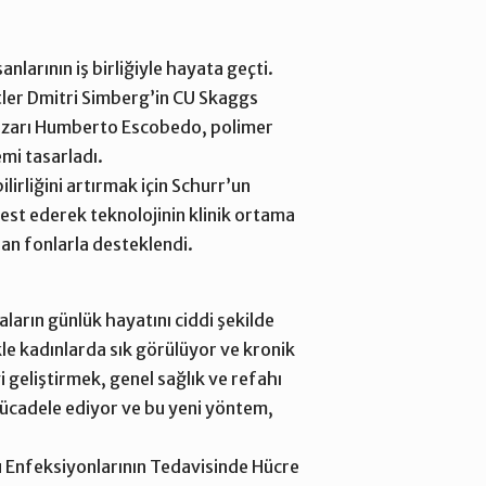
larının iş birliğiyle hayata geçti.
itler Dmitri Simberg’in CU Skaggs
 yazarı Humberto Escobedo, polimer
emi tasarladı.
irliğini artırmak için Schurr’un
 test ederek teknolojinin klinik ortama
nan fonlarla desteklendi.
ların günlük hayatını ciddi şekilde
ikle kadınlarda sık görülüyor ve kronik
i geliştirmek, genel sağlık ve refahı
 mücadele ediyor ve bu yeni yöntem,
 Enfeksiyonlarının Tedavisinde Hücre