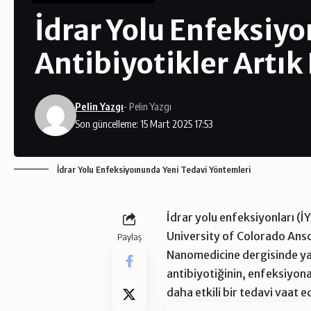
İdrar Yolu Enfeksi
Antibiyotikler Artık
Pelin Yazgı
- Pelin Yazgı
Son güncelleme: 15 Mart 2025 17:53
İdrar Yolu Enfeksiyoınunda Yeni Tedavi Yöntemleri
İdrar yolu enfeksiyonları (İY
University of Colorado Ansc
Paylaş
Nanomedicine dergisinde ya
antibiyotiğinin, enfeksiyona
daha etkili bir tedavi vaat e