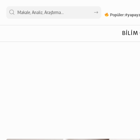
Popüler:
#yapay
BILIM