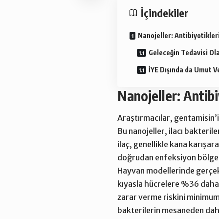
İçindekiler
Nanojeller: Antibiyotikleri
Geleceğin Tedavisi Ola
İYE Dışında da Umut V
Nanojeller: Antibi
Araştırmacılar, gentamisin’i 
Bu nanojeller, ilacı bakteril
ilaç, genellikle kana karışa
doğrudan enfeksiyon bölgesin
Hayvan modellerinde gerçekl
kıyasla hücrelere %36 daha f
zarar verme riskini minimuma 
bakterilerin mesaneden daha