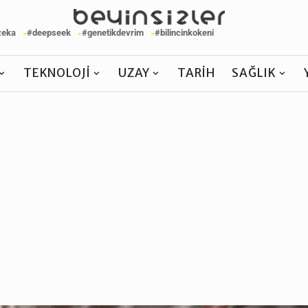
zeka
#deepseek
#genetikdevrim
#bilincinkokeni
TEKNOLOJI
UZAY
TARIH
SAĞLIK