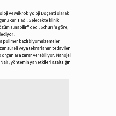
loji ve Mikrobiyoloji Doçenti olarak
ğunu kanıtladı. Gelecekte klinik
 çözüm sunabilir” dedi. Schurr’a göre,
dediyor.
da polimer bazlı biyomalzemeler
uzun süreli veya tekrarlanan tedaviler
s organlara zarar verebiliyor. Nanojel
Nair, yöntemin yan etkileri azalttığını