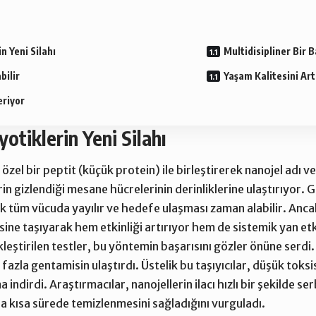
n Yeni Silahı
Multidisipliner Bir B
bilir
Yaşam Kalitesini Art
eriyor
yotiklerin Yeni Silahı
özel bir peptit (küçük protein) ile birleştirerek nanojel adı ve
erin gizlendiği mesane hücrelerinin derinliklerine ulaştırıyor.
rak tüm vücuda yayılır ve hedefe ulaşması zaman alabilir. Ancak
e taşıyarak hem etkinliği artırıyor hem de sistemik yan etkil
eştirilen testler, bu yöntemin başarısını gözler önüne serdi
azla gentamisin ulaştırdı. Üstelik bu taşıyıcılar, düşük toksis
indirdi. Araştırmacılar, nanojellerin ilacı hızlı bir şekilde se
 kısa sürede temizlenmesini sağladığını vurguladı.