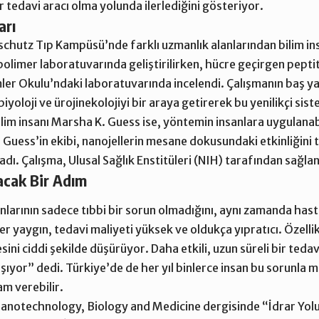
r tedavi aracı olma yolunda ilerlediğini gösteriyor.
arı
schutz Tıp Kampüsü’nde farklı uzmanlık alanlarından bilim insan
polimer laboratuvarında geliştirilirken, hücre geçirgen pept
imler Okulu’ndaki laboratuvarında incelendi. Çalışmanın baş
yoloji ve ürojinekolojiyi bir araya getirerek bu yenilikçi sist
lim insanı Marsha K. Guess ise, yöntemin insanlara uygulanabil
tı. Guess’in ekibi, nanojellerin mesane dokusundaki etkinliğini
adı. Çalışma, Ulusal Sağlık Enstitüleri (NIH) tarafından sağla
acak Bir Adım
nlarının sadece tıbbi bir sorun olmadığını, aynı zamanda hasta
ler yaygın, tedavi maliyeti yüksek ve oldukça yıpratıcı. Özell
ini ciddi şekilde düşürüyor. Daha etkili, uzun süreli bir tedav
şıyor” dedi. Türkiye’de de her yıl binlerce insan bu sorunla
am verebilir.
anotechnology, Biology and Medicine dergisinde “İdrar Yolu