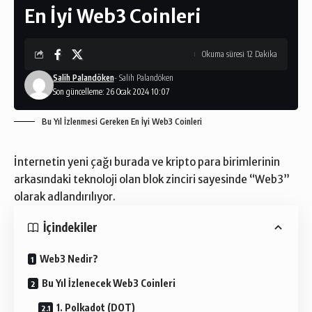
En İyi Web3 Coinleri
Okuma süresi 12 Dakika
Salih Palandöken
- Salih Palandöken
Son güncelleme: 26 Ocak 2024 10:07
Bu Yıl İzlenmesi Gereken En İyi Web3 Coinleri
İnternetin yeni çağı burada ve kripto para birimlerinin
arkasındaki
teknoloji
olan blok zinciri sayesinde “
Web3
”
olarak adlandırılıyor.
İçindekiler
Web3 Nedir?
Bu Yıl İzlenecek Web3 Coinleri
1. Polkadot (DOT)