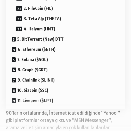
2. FileCoin (FIL)
3. Teta Ağı (THETA)
4. Helyum (HNT)
5. BitTorrent (New) BTT
6. Ethereum ($ETH)
7. Solana ($SOL)
8. Graph ($GRT)
9. Chainlink ($LINK)
10. Siacoin ($SC)
11. Livepeer ($LPT)
90’ların ortalarında, İnternet icat edildiğinde “Yahoo!”
gibi platformlar ortaya çıktı. ve “MSN Messenger”,
arama ve iletişim amacıyla en çok kullanılanlardan