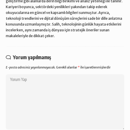
geliştirme gibi alanlarda derin bilgi birikimi ve analiz yeteneği ile tanınır.
Kariyeri boyunca, sektördeki yenilikleri yakından takip ederek
okuyucularına en güncel ve kapsamlı bilgileri sunmuştur. Ayrıca,
teknoloji trendlerini ve dijital dönüşüm süreçlerini sade bir dille anlatma
konusunda uzmanlaşmıştır. Salih, teknolojinin günlük hayata etkilerini
incelerken, aynı zamanda iş dünyası için stratejik öneriler sunan
makaleleriyle de dikkat çeker.
Yorum yapılmamış
E-posta adresiniz yayınlanmayacak.
Gerekli alanlar
*
ile işaretlenmişlerdir