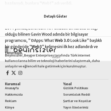
bazılarıydı, bunlara “Web1” adı verildi.
Yıllar geçtikçe internet daha çok benimsendi ve
internetin “Web2” olarak bilinen bu yeni evresinde
Detaylı Göster
Spotify ve Instagram gibi platformlar devreye girdi.
2014 yılında, Ethereum ve Polkadot’un kurucu ortağı
olduğu bilinen Gavin Wood adında bir bilgisayar
programcısı, ” ĐApps: What
Web 3.0
Look Like” başlıklı
bir gönderide “
Web3
” kelimesini ilk kez adlandırdı ve
tanımladı.
Beyinsizler, Beyger Enterprises tarafında Türk internet
- Reklam-
kullanıcılarına bilim ve teknoloji haberlerini ulaştırmak, daha
anlaşılır ve eğlenceli hale getirmek için kurulmuştur.
Kurumsal
Yasal
Anasayfa
Gizlilik Politikası
Hakkımızda
Sorumluluk Reddi
Reklam
Şartlar ve Koşullar
Künye
Yayın İlkelerimiz