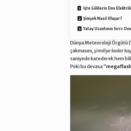
İşte Göklerin Dev Elektrik
Şimşek Nasıl Oluşur?
Yatay Uzantının Sırrı: De
Dünya Meteoroloji Örgütü 
çakmasını,
şimdiye kadar ka
saniyede katederek hem bil
Peki bu devasa “
megaflas