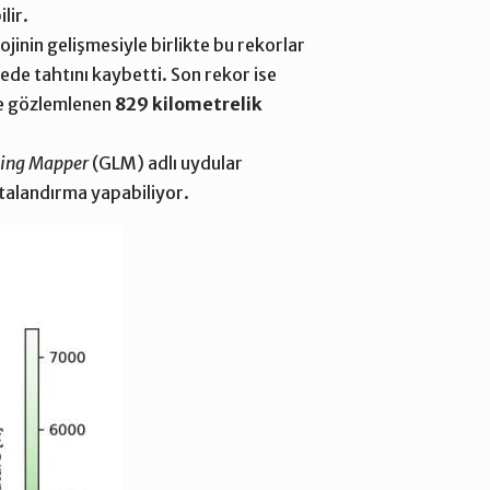
lir.
jinin gelişmesiyle birlikte bu rekorlar
rede tahtını kaybetti. Son rekor ise
nde gözlemlenen
829 kilometrelik
ning Mapper
(GLM) adlı uydular
italandırma yapabiliyor.