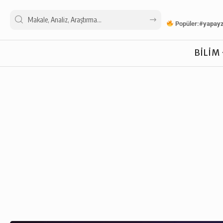
Popüler:
#yapay
BILIM