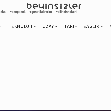
zeka
#deepseek
#genetikdevrim
#bilincinkokeni
TEKNOLOJI
UZAY
TARIH
SAĞLIK