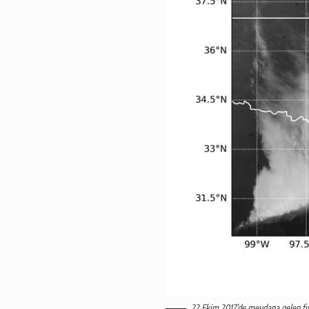
22 Ekim 2017’de meydana gelen fır