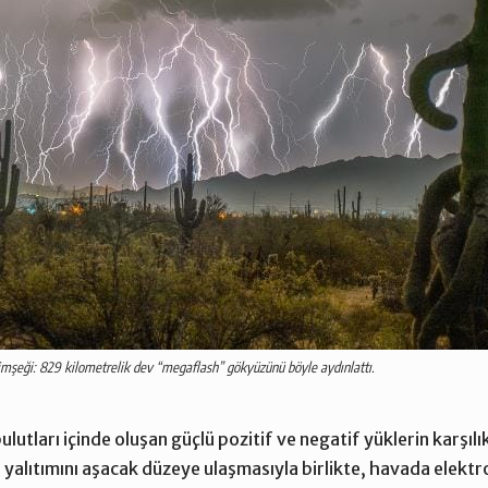
şimşeği: 829 kilometrelik dev “megaflash” gökyüzünü böyle aydınlattı.
ulutları içinde oluşan güçlü pozitif ve negatif yüklerin karşıl
 yalıtımını aşacak düzeye ulaşmasıyla birlikte, havada elektro