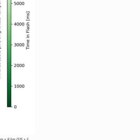
km ± 8 km (515 ± 5