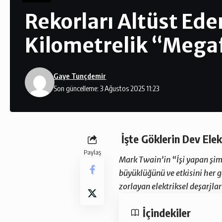
Rekorları Altüst Ed
Kilometrelik “Megaf
Gaye Tunçdemir
Son güncelleme: 3 Ağustos 2025 11:23
İşte Göklerin Dev Elek
Paylaş
Mark Twain’in “İşi yapan şimş
büyüklüğünü ve etkisini her g
zorlayan elektriksel deşarjlar
İçindekiler