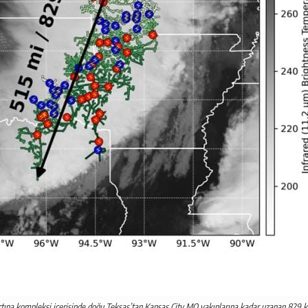
tına kompleksi içerisinde doğu Teksas’tan Kansas City MO yakınlarına kadar uzanan 829 