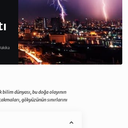
tı
Dakika
k bilim dünyası, bu doğa olayının
 çakmaları, gökyüzünün sınırlarını