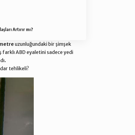
laşları Artırır mı?
ometre
uzunluğundaki bir şimşek
eş farklı ABD eyaletini sadece yedi
dı.
dar tehlikeli?