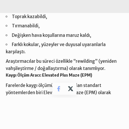
Toprak kazabildi,
Tırmanabildi,
Değişken hava koşullarına maruz kaldı,
Farklı kokular, yüzeyler ve duyusal uyaranlarla
karşılaştı.
Araştırmacılar bu süreci özellikle “rewilding” (yeniden
vahşileştirme / doğallaştırma) olarak tanımlıyor.
Kaygı Ölçüm Aracı: Elevated Plus Maze (EPM)
Farelerde kaygı ölçümü için kullanılan standart
yöntemlerden biri Elevated Plus Maze (EPM) olarak
biliniyor. Bu test düzeneği:
İki kapalı kol (farelerin kendini güvende hissettiği
alanlar),
İki açık kol (yüksek ve korunmasız alanlar) içeriyor.