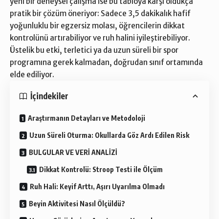
yeni bir deneysel çalışma ise bu tabloya karşı oldukça
pratik bir çözüm öneriyor: Sadece 3,5 dakikalık hafif
yoğunluklu bir egzersiz molası, öğrencilerin dikkat
kontrolünü artırabiliyor ve ruh halini iyileştirebiliyor.
Üstelik bu etki, terletici ya da uzun süreli bir spor
programına gerek kalmadan, doğrudan sınıf ortamında
elde ediliyor.
İçindekiler
Araştırmanın Detayları ve Metodoloji
Uzun Süreli Oturma: Okullarda Göz Ardı Edilen Risk
BULGULAR VE VERİ ANALİZİ
Dikkat Kontrolü: Stroop Testi ile Ölçüm
Ruh Hali: Keyif Arttı, Aşırı Uyarılma Olmadı
Beyin Aktivitesi Nasıl Ölçüldü?