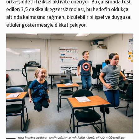
orta-şiddetli fiziksel aktivite öneriyor. Bu çalışmada test
edilen 3,5 dakikalık egzersiz molası, bu hedefin oldukça
altında kalmasına rağmen, ölçülebilir bilişsel ve duygusal
etkiler göstermesiyle dikkat çekiyor.
Kısa hareket molaları, sınıfta dikkat ve ruh halini olumlu yönde etkileyebiliyor.