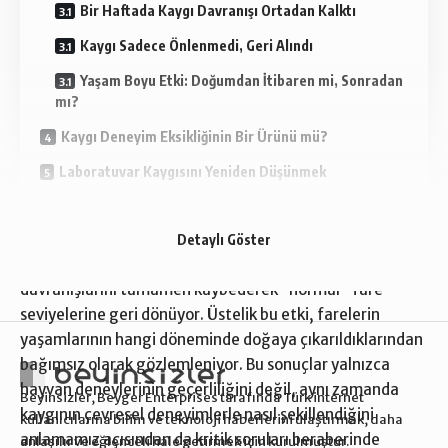
Bir Haftada Kaygı Davranışı Ortadan Kalktı
Kaygı Sadece Önlenmedi, Geri Alındı
Yaşam Boyu Etki: Doğumdan İtibaren mi, Sonradan
mı?
Kaygı Deneyim Eksikliğinin Bir Ürünü mü?
Laboratuvar Kaygısını Yeniden Düşünmek
Araştırmaya göre, uzun süre kafes ortamında yaşayan
laboratuvar fareleri, yalnızca bir hafta boyunca doğal
Detaylı Göster
koşullara benzer bir açık alana bırakıldıklarında, kaygı
davranışlarını tamamen kaybederek “normal” fare
seviyelerine geri dönüyor. Üstelik bu etki, farelerin
yaşamlarının hangi döneminde doğaya çıkarıldıklarından
bağımsız olarak gözlemleniyor. Bu sonuçlar yalnızca
hayvan deneylerinin geçerliliğini değil, aynı zamanda
Beyinsizler, Beyger Enterprises tarafında Türk internet
kaygının çevresel deneyimlerle nasıl şekillendiğini
kullanıcılarına bilim ve teknoloji haberlerini ulaştırmak, daha
anlamamız açısından da kritik soruları beraberinde
anlaşılır ve eğlenceli hale getirmek için kurulmuştur.