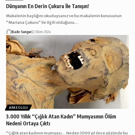
Dünyanın En Derin Çukuru İle Tanışın!
Makalenin başlığını okuduysanız ve bu makalenin konusunun
“Mariana Çukuru” ile ilgili olduğunu…
Bade Sungur
22 Ekim 2024
ARKEOLOJI
3.000 Yıllık “Çιğlιk Atan Kadın” Mumyasının ÖIüm
Nedeni Ortaya Çıktı
“Çιğlιk atan kadının mumyası… Neden 3000 yıl önce yüzünde bu