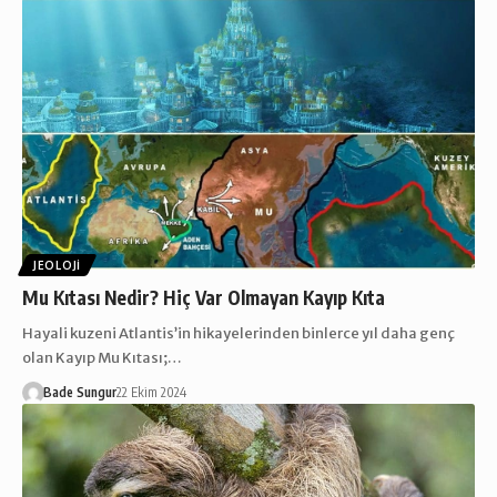
JEOLOJI
Mu Kıtası Nedir? Hiç Var Olmayan Kayıp Kıta
Hayali kuzeni Atlantis’in hikayelerinden binlerce yıl daha genç
olan Kayıp Mu Kıtası;…
Bade Sungur
22 Ekim 2024