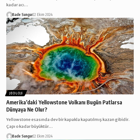
kadar acι…
Bade Sungur
22 Ekim 2024
JEOLOJI
Amerika’daki Yellowstone Volkanı Bugün Patlarsa
Dünyaya Ne Olur?
Yellowstone esasında dev bir kapakla kapatılmış kazan gibidir.
Çapı o kadar büyüktür…
Bade Sungur
22 Ekim 2024