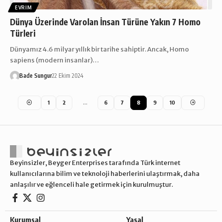
EVRIM
Dünya Üzerinde Varolan İnsan Türüne Yakın 7 Homo
Türleri
Dünyamız 4.6 milyar yıllık bir tarihe sahiptir. Ancak, Homo
sapiens (modern insanlar)…
Bade Sungur
22 Ekim 2024
1
2
…
6
7
8
9
10
Beyinsizler, Beyger Enterprises tarafında Türk internet
kullanıcılarına bilim ve teknoloji haberlerini ulaştırmak, daha
anlaşılır ve eğlenceli hale getirmek için kurulmuştur.
Kurumsal
Yasal