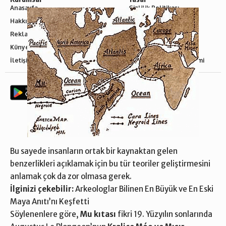
Anasayfa
Gizlilik Politikası
Hakkımızda
Sorumluluk Reddi
Reklam
Şartlar ve Koşullar
Künye
Yayın İlkelerimiz
İletişim
Hukuka Aykırılık Bildirimi
© 2024 ·
Beyger Enterprises
Bu sayede insanların ortak bir kaynaktan gelen
benzerlikleri açıklamak için bu tür teoriler geliştirmesini
anlamak çok da zor olmasa gerek.
İlginizi çekebilir:
Arkeologlar Bilinen En Büyük ve En Eski
Maya Anıtı’nı Keşfetti
Söylenenlere göre,
Mu kıtası
fikri 19. Yüzyılın sonlarında