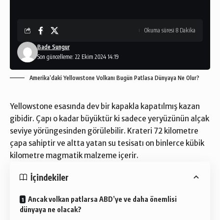
Okuma süresi 8 Dakika
Bade Sungur
Son güncelleme: 22 Ekim 2024 14:19
Amerika’daki Yellowstone Volkanı Bugün Patlasa Dünyaya Ne Olur?
Yellowstone esasında dev bir kapakla kapatılmış kazan
gibidir. Çapı o kadar büyüktür ki sadece yeryüzünün alçak
seviye yörüngesinden görülebilir. Krateri 72 kilometre
çapa sahiptir ve altta yatan su tesisatı on binlerce kübik
kilometre magmatik malzeme içerir.
İçindekiler
Ancak volkan patlarsa ABD’ye ve daha önemlisi
dünyaya ne olacak?