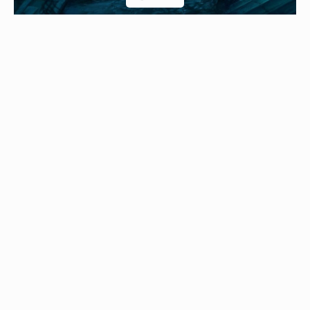
Hiç Var Olmayan Kayıp Kıta: Mu Kıtası Nedir?
Neden Mu Kıtası Olarak Adlandırıldı?
Mu kıtası olarak adlandırılmasının
nedeni
felaketten
sonra
suyun altına batmış toprak
anlamına gelmesiydi.
Fakat bu
yanlış
bir tercümeydi.
Atlantis efsanesinin kayıp bir parça toprak olmasına
küçümseyerek bakan Le Plongeon Mu kıtasını eski
zamanlarda Atlantik Okyanusuna gömülmüş gelişmiş
medeniyetler içeren bir kıta olduğunu belirtti.
Felaketten kaçan insanlar ise Le Plongeon’un teorisine
göre dünyanın etrafına yayıldı. Orta Amerika’ya gidenler
Maya şehirlerini kurdular ve Kraliçe Móo’yu takip edenler
ise Antik Mısır’ı kurdular.
- Reklam-