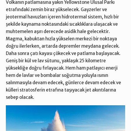
Volkanın patlamasına yakın Yellowstone Ulusal Parkı
etrafındaki zemin biraz yükselecek. Gayzerler ve
jeotermal havuzları içeren hidrotermal sistem, hızlı bir
şekilde kaynama noktasındaki sıcaklıklara ulaşacak ve
muhtemelen aşırı derecede asidik hale gelecektir.
Magma, kabuktan hızla yükselen merkezi bir noktaya
doğru ilerlerken, artarda depremler meydana gelecek.
Daha sonra çatı kayası çökecek ve patlama başlayacak.
Geniş bir kül ve lav sütunu, yaklaşık 25 kilometre
yüksekliğe doğru fırlayacak. Hem ham patlayıcı enerji
hem de lavlar ve bombalar soğutma yoluyla ısının
salınmasıyla devam edecek, günlerce devam edecek ve
külleri stratosferin etrafına taşıyacak jet akıntılarına
sebep olacak.