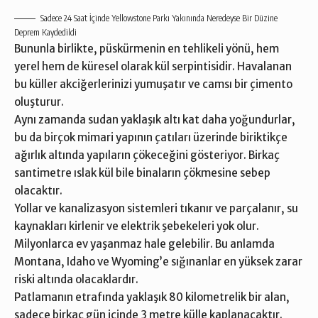
Sadece 24 Saat İçinde Yellowstone Parkı Yakınında Neredeyse Bir Düzine
Deprem Kaydedildi
Bununla birlikte, püskürmenin en tehlikeli yönü, hem
yerel hem de küresel olarak kül serpintisidir. Havalanan
bu küller akciğerlerinizi yumuşatır ve camsı bir çimento
oluşturur.
Aynı zamanda sudan yaklaşık altı kat daha yoğundurlar,
bu da birçok mimari yapının çatıları üzerinde biriktikçe
ağırlık altında yapıların çökeceğini gösteriyor. Birkaç
santimetre ıslak kül bile binaların çökmesine sebep
olacaktır.
Yollar ve kanalizasyon sistemleri tıkanır ve parçalanır, su
kaynakları kirlenir ve elektrik şebekeleri yok olur.
Milyonlarca ev yaşanmaz hale gelebilir. Bu anlamda
Montana, Idaho ve Wyoming’e sığınanlar en yüksek zarar
riski altında olacaklardır.
Patlamanın etrafında yaklaşık 80 kilometrelik bir alan,
sadece birkaç gün içinde 3 metre külle kaplanacaktır.