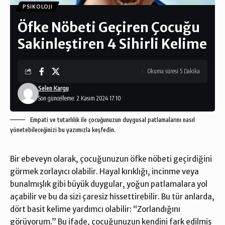
PSIKOLOJI
Öfke Nöbeti Geçiren Çocuğu
Sakinleştiren 4 Sihirli Kelime
Okuma süresi 5 Dakika
Selen Kargu
Son güncelleme: 2 Kasım 2024 17:10
Empati ve tutarlılık ile çocuğunuzun duygusal patlamalarını nasıl
yönetebileceğinizi bu yazımızla keşfedin.
Bir ebeveyn olarak, çocuğunuzun öfke nöbeti geçirdiğini
görmek zorlayıcı olabilir. Hayal kırıklığı, incinme veya
bunalmışlık gibi büyük duygular, yoğun patlamalara yol
açabilir ve bu da sizi çaresiz hissettirebilir. Bu tür anlarda,
dört basit kelime yardımcı olabilir: “Zorlandığını
görüyorum.” Bu ifade, çocuğunuzun kendini fark edilmiş