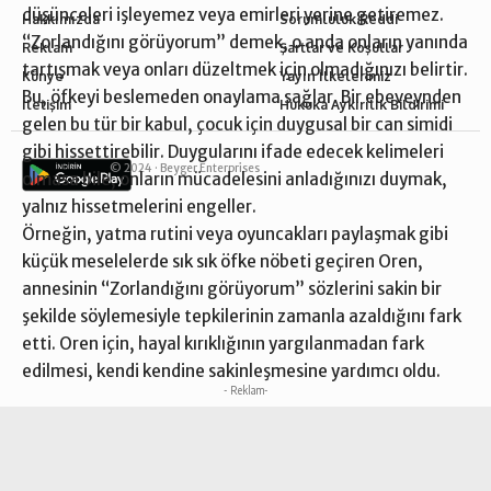
düşünceleri işleyemez veya emirleri yerine getiremez.
Hakkımızda
Sorumluluk Reddi
“Zorlandığını görüyorum” demek, o anda onların yanında
Reklam
Şartlar ve Koşullar
tartışmak veya onları düzeltmek için olmadığınızı belirtir.
Künye
Yayın İlkelerimiz
Bu, öfkeyi beslemeden onaylama sağlar. Bir ebeveynden
İletişim
Hukuka Aykırılık Bildirimi
gelen bu tür bir kabul, çocuk için duygusal bir can simidi
gibi hissettirebilir. Duygularını ifade edecek kelimeleri
© 2024 ·
Beyger Enterprises
olmasa bile, onların mücadelesini anladığınızı duymak,
yalnız hissetmelerini engeller.
Örneğin, yatma rutini veya oyuncakları paylaşmak gibi
küçük meselelerde sık sık öfke nöbeti geçiren Oren,
annesinin “Zorlandığını görüyorum” sözlerini sakin bir
şekilde söylemesiyle tepkilerinin zamanla azaldığını fark
etti. Oren için, hayal kırıklığının yargılanmadan fark
edilmesi, kendi kendine sakinleşmesine yardımcı oldu.
- Reklam-