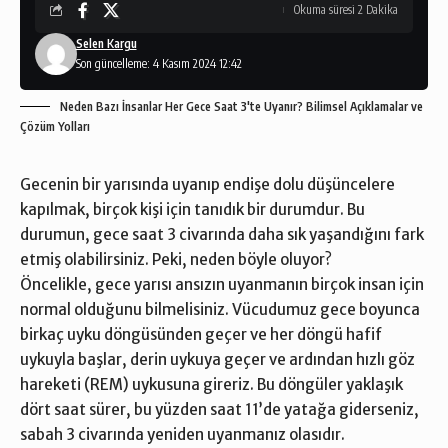
Okuma süresi 2 Dakika
Selen Kargu
Son güncelleme: 4 Kasım 2024 12:42
Neden Bazı İnsanlar Her Gece Saat 3'te Uyanır? Bilimsel Açıklamalar ve
Çözüm Yolları
Gecenin bir yarısında uyanıp endişe dolu düşüncelere
kapılmak, birçok kişi için tanıdık bir durumdur. Bu
durumun, gece saat 3 civarında daha sık yaşandığını fark
etmiş olabilirsiniz. Peki, neden böyle oluyor?
Öncelikle, gece yarısı ansızın uyanmanın birçok insan için
normal olduğunu bilmelisiniz. Vücudumuz gece boyunca
birkaç uyku döngüsünden geçer ve her döngü hafif
uykuyla başlar, derin uykuya geçer ve ardından hızlı göz
hareketi (REM) uykusuna gireriz. Bu döngüler yaklaşık
dört saat sürer, bu yüzden saat 11’de yatağa giderseniz,
sabah 3 civarında yeniden uyanmanız olasıdır.