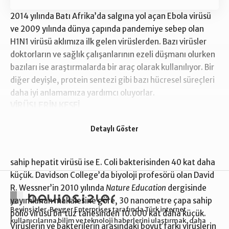
2014 yılında Batı Afrika’da salgına yol açan Ebola virüsü
ve 2009 yılında dünya çapında pandemiye sebep olan
H1N1 virüsü aklımıza ilk gelen virüslerden. Bazı virüsler
doktorların ve sağlık çalışanlarının ezeli düşmanı olurken
bazıları ise araştırmalarda bir araç olarak kullanılıyor. Bir
diğer deyişle, protein sentezi gibi bazı hücresel süreçleri
daha iyi anlamamıza yardımcı oluyorlar.
VİRÜSLERİN KEŞFİ
Virüsler çoğu bakterilere kıyasla ne kadar küçük?
Detaylı Göster
Birazcık. 220 nanometre çapa sahip kızamık virüsü, bir E.
Coli bakterisinden 8 kat daha küçük. 45 nanometre çapa
sahip hepatit virüsü ise E. Coli bakterisinden 40 kat daha
küçük. Davidson College’da biyoloji profesörü olan David
R. Wessner’in 2010 yılında
Nature Education
dergisinde
yayımlanan makalesine göre, 30 nanometre çapa sahip
Beyinsizler, Beyger Enterprises tarafında Türk internet
polio virüsü bir tuz tanesinden 10.000 kat daha küçük.
kullanıcılarına bilim ve teknoloji haberlerini ulaştırmak, daha
Virüslerin ve bakterilerin arasındaki boyut farkı virüslerin