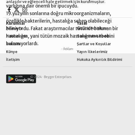
anlaşılır ve eğlenceli hale getirmek için kurulmuştur.
varlığına dair önemli bir ipucuydu.
19.yüzyılın sonlarına doğru mikroorganizmaların,
özellikle bakterilerin, hastalığa sebep olabileceği
Kurumsal
Yasal
biliniyordu. Fakat araştırmacılar tütünde bulunan bir
Anasayfa
Gizlilik Politikası
hastalığın, yani tütün mozaik hastalığının sebebini
Hakkımızda
Sorumluluk Reddi
bulamıyorlardı.
Reklam
Şartlar ve Koşullar
- Reklam-
Künye
Yayın İlkelerimiz
İletişim
Hukuka Aykırılık Bildirimi
© 2024 ·
Beyger Enterprises