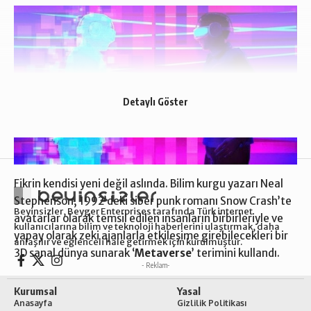
Detaylı Göster
Fikrin kendisi yeni değil aslında.
Bilim
kurgu yazarı Neal
Stephenson, 1992’deki siber punk romanı Snow Crash’te
Beyinsizler, Beyger Enterprises tarafında Türk internet
avatarlar olarak temsil edilen insanların birbirleriyle ve
kullanıcılarına bilim ve teknoloji haberlerini ulaştırmak, daha
yapay olarak zeki ajanlarla etkileşime girebilecekleri bir
anlaşılır ve eğlenceli hale getirmek için kurulmuştur.
3D sanal dünya sunarak ‘
Metaverse
’ terimini kullandı.
- Reklam-
Kurumsal
Yasal
Anasayfa
Gizlilik Politikası